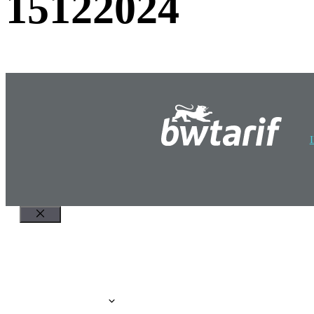
15122024
Schließen
Home
Tarif
Vertrieb
Karriere
Login Portale